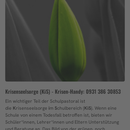
Krisenseelsorge (KiS) - Krisen-Handy: 0931 386 30853
Ein wichtiger Teil der Schulpastoral ist
die
K
risenseelsorge
i
m
S
chulbereich (
KiS
). Wenn eine
Schule von einem Todesfall betroffen ist, bieten wir
Schüler*innen, Lehrer*innen und Eltern Unterstützung
und Beratung an. Das Bild von der grünen, noch