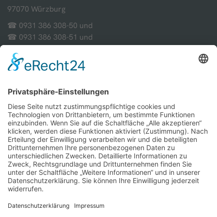
97070 Würzburg
☎ 0931 386 308-50 und
☎ 0931 386 308-51 und
☎ 0931 386 308-52
📱 Krisen-Handy: 0931 386 308-53
E-Mail: schulpastoral@bistum-wuerzburg.de
Kontakt
Anfrage direkt senden
Startseite
Zurück zur Startseite